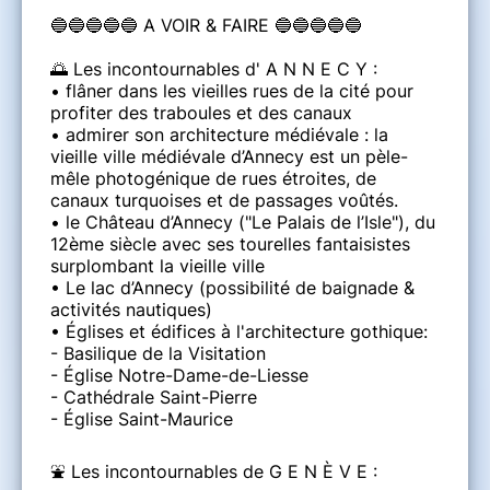
🔵🔵🔵🔵🔵 A VOIR & FAIRE 🔵🔵🔵🔵🔵
🌅 Les incontournables d' A N N E C Y :
• flâner dans les vieilles rues de la cité pour
profiter des traboules et des canaux
• admirer son architecture médiévale : la
vieille ville médiévale d’Annecy est un pèle-
mêle photogénique de rues étroites, de
canaux turquoises et de passages voûtés.
• le Château d’Annecy ("Le Palais de l’Isle"), du
12ème siècle avec ses tourelles fantaisistes
surplombant la vieille ville
• Le lac d’Annecy (possibilité de baignade &
activités nautiques)
• Églises et édifices à l'architecture gothique:
- Basilique de la Visitation
- Église Notre-Dame-de-Liesse
- Cathédrale Saint-Pierre
- Église Saint-Maurice
⛲ Les incontournables de G E N È V E :