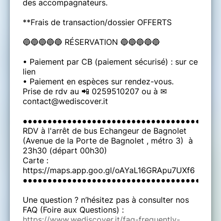
des accompagnateurs.
**Frais de transaction/dossier OFFERTS
🔵🔵🔵🔵🔵 RÉSERVATION 🔵🔵🔵🔵🔵
• Paiement par CB (paiement sécurisé) : sur ce
lien
• Paiement en espèces sur rendez-vous.
Prise de rdv au 📲 0259510207 ou à ✉
contact@wediscover.it
●●●●●●●●●●●●●●●●●●●●●●●●●●●●●●●●●●●●●●●●
RDV à l'arrêt de bus Echangeur de Bagnolet
(Avenue de la Porte de Bagnolet , métro 3) à
23h30 (départ 00h30)
Carte :
https://maps.app.goo.gl/oAYaL16GRApu7UXf6
●●●●●●●●●●●●●●●●●●●●●●●●●●●●●●●●●●●●●●●●
Une question ? n’hésitez pas à consulter nos
FAQ (Foire aux Questions) :
https://www.wediscover.it/faq-frequently-