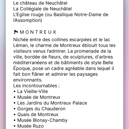
Le château de Neuchâtel
La Collégiale de Neuchâtel
L’Eglise rouge (ou Basilique Notre-Dame de
l’Assomption)
🏞️ M O N T R E U X
Nichée entre des collines escarpées et le lac
Léman, le charme de Montreux éblouit tous les
visiteurs venus l’admirer. La promenade de la
ville, bordée de fleurs, de sculptures, d'arbres
méditerranéens et de bâtiments de style Belle
Époque, pose un cadre agréable dans lequel il
fait bon flâner et admirer les paysages
environnants.
Les incontournables :
• La Vieille-Ville
• Musée de Montreux
• Les Jardins du Montreux Palace
• Gorges du Chauderon
• Quais de Montreux
• Musée Blonay-Chamby
• Musée Ruzo