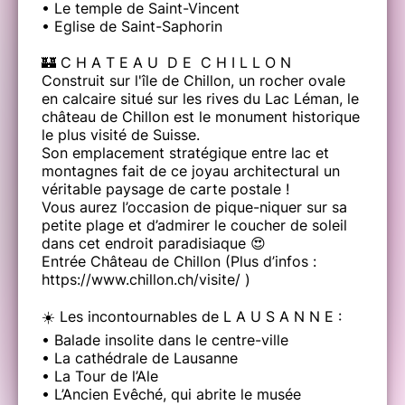
• Le temple de Saint-Vincent
• Eglise de Saint-Saphorin
🏰 C H A T E A U D E C H I L L O N
Construit sur l'île de Chillon, un rocher ovale
en calcaire situé sur les rives du Lac Léman, le
château de Chillon est le monument historique
le plus visité de Suisse.
Son emplacement stratégique entre lac et
montagnes fait de ce joyau architectural un
véritable paysage de carte postale !
Vous aurez l’occasion de pique-niquer sur sa
petite plage et d’admirer le coucher de soleil
dans cet endroit paradisiaque 😍
Entrée Château de Chillon (Plus d’infos :
https://www.chillon.ch/visite/ )
☀️ Les incontournables de L A U S A N N E :
• Balade insolite dans le centre-ville
• La cathédrale de Lausanne
• La Tour de l’Ale
• L’Ancien Evêché, qui abrite le musée