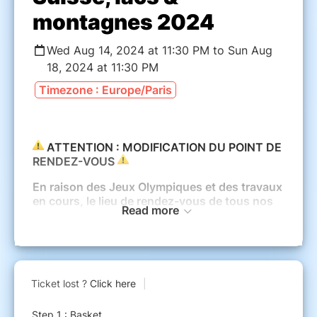
montagnes 2024
Wed Aug 14, 2024 at 11:30 PM to Sun Aug
18, 2024 at 11:30 PM
Timezone : Europe/Paris
ATTENTION : MODIFICATION DU POINT DE
RENDEZ-VOUS
En raison des Jeux Olympiques et des travaux
en cours, le lieu de rendez-vous de tous nos
Read more
voyages a dû être modifié. Les départs se
feront désormais depuis l'arrêt de bus
Echangeur de Bagnolet (Avenue de la Porte de
Bagnolet, Paris 75020).
Métro 3 : Porte de Bagnolet
Carte