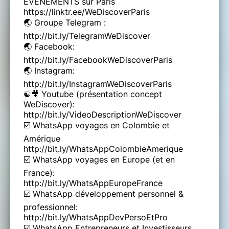
EVENEMENTS sur Paris
https://linktr.ee/WeDiscoverParis
🌏 Groupe Telegram :
http://bit.ly/TelegramWeDiscover
🌏 Facebook:
http://bit.ly/FacebookWeDiscoverParis
🌏 Instagram:
http://bit.ly/InstagramWeDiscoverParis
☯️🎥 Youtube (présentation concept
WeDiscover):
http://bit.ly/VideoDescriptionWeDiscover
☑️ WhatsApp voyages en Colombie et
Amérique
http://bit.ly/WhatsAppColombieAmerique
☑️ WhatsApp voyages en Europe (et en
France):
http://bit.ly/WhatsAppEuropeFrance
☑️ ​WhatsApp développement personnel &
professionnel:
http://bit.ly/WhatsAppDevPersoEtPro
☑️ WhatsApp Entrepreneurs et Investisseurs