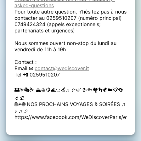
asked-questions
Pour toute autre question, n’hésitez pas à nous
contacter au 0259510207 (numéro principal)
0749424324 (appels exceptionnels;
partenariats et urgences)
Nous sommes ouvert non-stop du lundi au
vendredi de 11h à 19h
Contact :
Email ✉
contact@wediscover.it
Tel 📲 0259510207
🏰☀🎭⛷ 🏔⛵🍋🌊🍊🍏♫ 🎉🌿🎨🚲🏘👣🍇👑🐯🍻
🌷🎁
🌐☀🌐 NOS PROCHAINS VOYAGES & SOIRÉES ♫
♪ ♫ 🎉
https://www.facebook.com/WeDiscoverParis/events/