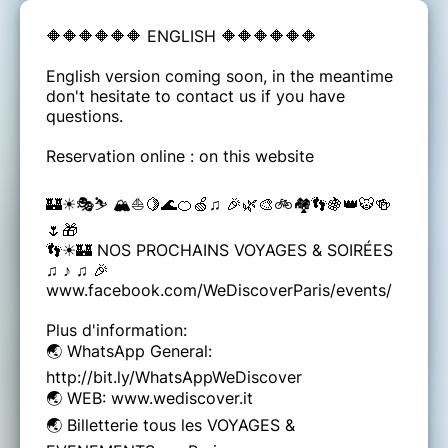
🔶🔶🔶🔶🔶🔶 ENGLISH 🔶🔶🔶🔶🔶🔶
English version coming soon, in the meantime
don't hesitate to contact us if you have
questions.
Reservation online : on this website
🏰☀🎭⛷ 🏔⛵🍋🌊🍊🍏♫ 🎉🌿🎨🚲🏘👣🍇👑🐯🍻
🌷🎁
👣☀🏰 NOS PROCHAINS VOYAGES & SOIRÉES
♫ ♪ ♫ 🎉
www.facebook.com/WeDiscoverParis/events/
Plus d'information:
🌏 WhatsApp General:
http://bit.ly/WhatsAppWeDiscover
🌏 WEB: www.wediscover.it
🌏 Billetterie tous les VOYAGES &