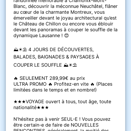
randonnée mémorable à Chamonix-Mont-
Blanc, découvrir la méconnue Neuchâtel, flâner
au cœur de la charmante Montreux, vous
émerveiller devant le joyau architectural qu’est
le Château de Chillon ou encore vous éblouir
devant les panoramas à couper le souffle de la
dynamique Lausanne ! 😍
⛰️☀⛱ 4 JOURS DE DÉCOUVERTES,
BALADES, BAIGNADES & PAYSAGES À
COUPER LE SOUFFLE ⛰️☀⛱
🔥 SEULEMENT 289,99€ au prix
ULTRA PROMO 🔥 Profitez-en vite 🔥 (Places
limitées dans le temps et en nombre!)
★★★VOYAGE ouvert à tous, tout âge, toute
nationalité★★★
N'hésitez pas à venir SEUL-E ! Vous pouvez
être certain-e de faire de NOUVELLES
RENCONTRES, généralement, la moitié des