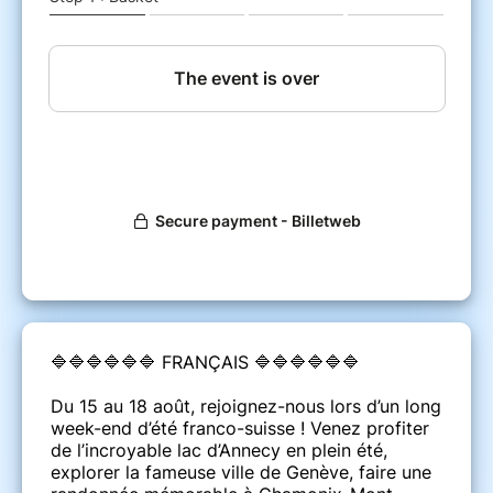
:
https://maps.app.goo.gl/oAYaL16GRApu7UXf6
Retrouvez tous nos prochains voyages
ici: https://www.billetweb.fr/pro/wediscoverparis
🔷🔷🔷🔷🔷🔷 FRANÇAIS 🔷🔷🔷🔷🔷🔷
Du 15 au 18 août, rejoignez-nous lors d’un long
week-end d’été franco-suisse ! Venez profiter
de l’incroyable lac d’Annecy en plein été,
explorer la fameuse ville de Genève, faire une