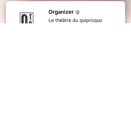
Organizer
Le théâtre du quiproquo
Rue de la Fôret Noire, 68127
Ste-Croix-en-Plaine
0786776028
Send a message
View events
I did not receive my ticket
© Billetweb |
Create my event