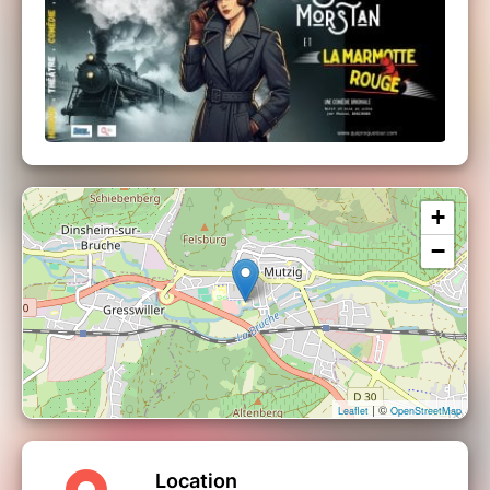
+
−
| ©
Leaflet
OpenStreetMap
Location