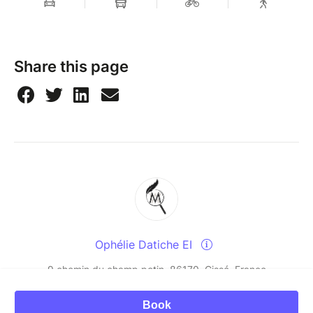
Share this page
Ophélie Datiche EI
9 chemin du champ potin, 86170, Cissé, France
Book