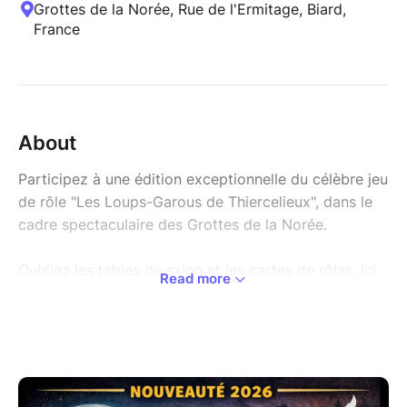
Grottes de la Norée, Rue de l'Ermitage, Biard,
France
About
Participez à une édition exceptionnelle du célèbre jeu
de rôle "Les Loups-Garous de Thiercelieux", dans le
cadre spectaculaire des Grottes de la Norée.
Oubliez les tables de salon et les cartes de rôles. Ici,
Read more
le village, c'est vous.
Fini le jeu statique autour d’une table !
Les joueurs se déplacent, fouillent la zone de
jeu, forment des alliances… et surtout, les trahissent !
Drapés de capes rouges, les villageois cherchent un