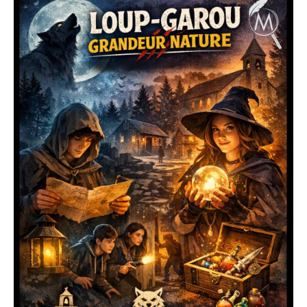
lieu de sommeil avec inquiétude… car à la nuit
tombée, les loups s'éveillent pour agrandir la meute.
Le conseil du village doit agir pour stopper la
corruption !
Fort heureusement, une colporteuse itinérante est
venue vendre ces objets magiques... ne tardez pas à
les lui acheter !
L'expérience :
- Immersion : Profitez de l'acoustique et de
l'obscurité naturelle des grottes pour une ambiance
unique.
- Jeu de Rôle : Incarnez un villageois ou un loup
dissimulé parmi la foule.