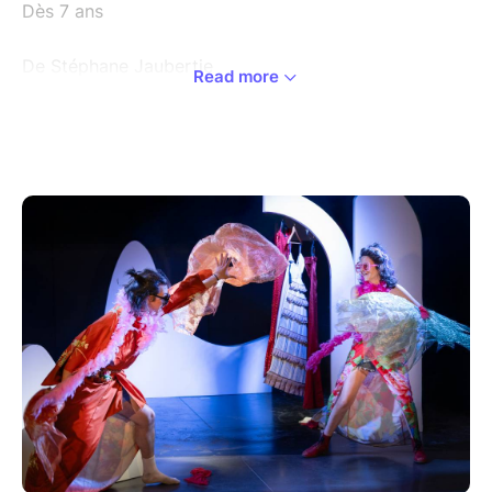
Dès 7 ans
De Stéphane Jaubertie
Read more
Lucienne Eden est une jeune fille à l’énergie insolente,
à l’univers loufoque. Elle vit presque seule sur une île,
un matin, elle découvre sur la plage un jeune garçon
rejeté par la mer au milieu de déchets plastique. Elle
lui fait découvrir son île fantastique, où les pandas
mangeurs de grizzlis rodent dans la forêt de brocolis
géants. Cet endroit idyllique aux parfums d’enfance
est menacé. Il va falloir le quitter.
Avec : Lisa Garcia, Alexis Ballesteros, Armand Eloi
Mise en scène : Violette Campo
Coproduction et soutien : OARA, Conseil
Départemental 64, Région Nouvelle-Aquitaine, Centre