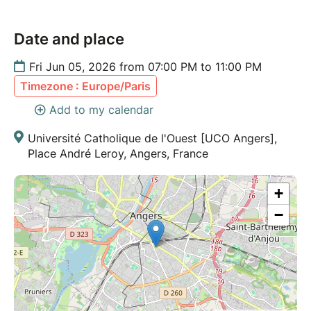
Tous les espaces sont accessibles aux personnes à
mobilité réduite.
Date and place
description
Fri Jun 05, 2026 from 07:00 PM to 11:00 PM
Timezone : Europe/Paris
Add to my calendar
Université Catholique de l'Ouest [UCO Angers],
Place André Leroy, Angers, France
+
−