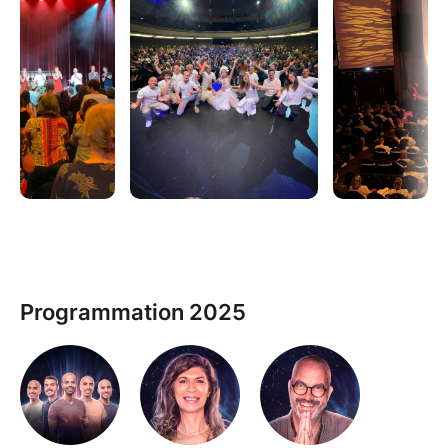
Tout cela guidé par vos accompagnants favoris :
✨ INTERVENANTS
Gaia Meditation, avec les frères Clément:
Stéphane, Romain, Sylvain, Vincent & Olivier
Clément
Sophie Guedj Mettey : channel, auteure et
formatrice
Frédéric Barbey : spécialiste en thérapie
transpersonnelle, initié au chamanisme,
Programmation 2025
formateur en hypnose et thérapies brèves, et
auteur.
Céline Franoux & Emilie Pérez : médiums
Jean-Marie Muller : médium, auteur et
thérapeute
Virginie Sophia : canal de la Source et