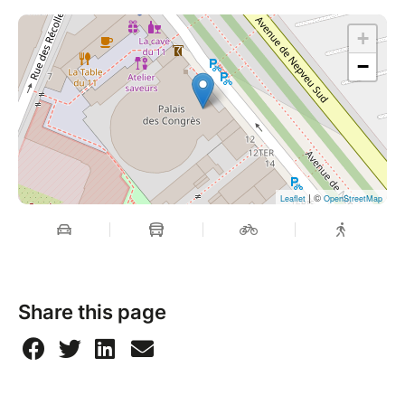
+
−
| ©
Leaflet
OpenStreetMap
Share this page