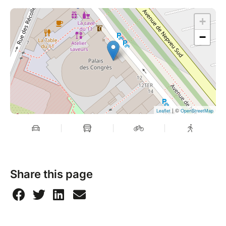
+
−
| ©
Leaflet
OpenStreetMap
Share this page