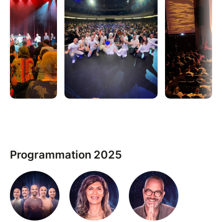
Tout cela guidé par vos accompagnants favoris :
✨ INTERVENANTS
Gaia Meditation, avec les frères Clément:
Stéphane, Romain, Sylvain, Vincent & Olivier
Clément
Sophie Guedj Mettey : channel, auteure et
formatrice
Frédéric Barbey : spécialiste en thérapie
transpersonnelle, initié au chamanisme,
Programmation 2025
formateur en hypnose et thérapies brèves, et
auteur.
Céline Franoux & Emilie Pérez : médiums
Jean-Marie Muller : médium, auteur et
thérapeute
Virginie Sophia : canal de la Source et