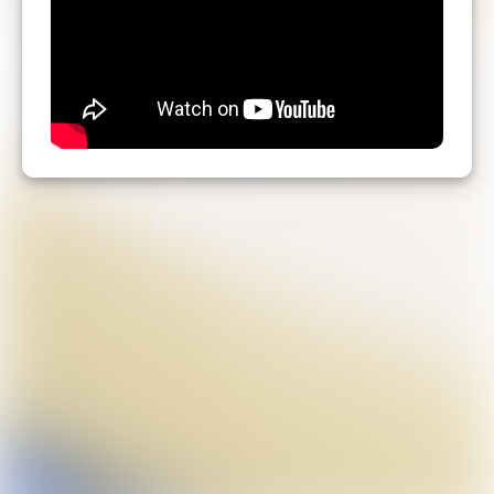
© Billetweb |
Create my event