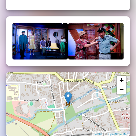
+
−
| ©
Leaflet
OpenStreetMap