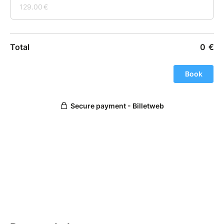
▬▬▬▬▬▬ Prix : à partir de 109€ ▬▬▬▬▬▬
- membre 109€
- non membre 118 € jusqu’au 29 novembre, puis 129
€
▬▬▬▬▬▬ Départ : ▬▬▬▬▬▬
Départ de Paris Porte Maillot (devant le Palais des
Congrès - M1 Station Porte Maillot ‐RER C Station
Neuilly Porte Maillot) à 08h00 (heure de départ du
car) Vous êtes convoqués 20 minutes avant le
départ. * Retour à Paris à 22h00.
▬▬▬▬▬▬ Avantage avec la carte membre:
▬▬▬▬▬▬
# Devenez membre de l'association Erasmus Place
Paris
– Réductions jusqu'à 48 heures avant un départ pour
toi et tes amis.