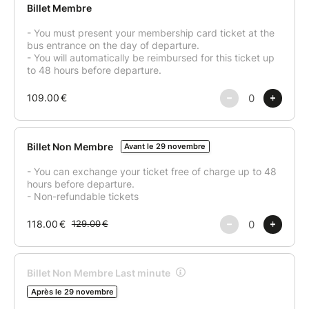
Jour 1 : Départ des Erasmus de Paris direction
Luxembourg. Dès notre arrivée, vous serez en temps
libre pour admirer son marché de Noel et promenade
à travers, les rues très commerçante. En fin d’après-
midi check in a l’auberge.
Nuit à Luxembourg Comme à notre habitude, nous
vous avons préparé le meilleur pour votre soirée du
samedi soir : Sortie en groupe (ceux qui le
souhaitent) pour plus de convivialité avec une sortie
en bar puis en club.
Jour 2 : Nous quitterons Luxembourg vers 12h pour
une balade à la découverte des paysages de la
région et du château de Vianden avec visite et temps
libre.
Retour sur Paris prévu à 22H00.