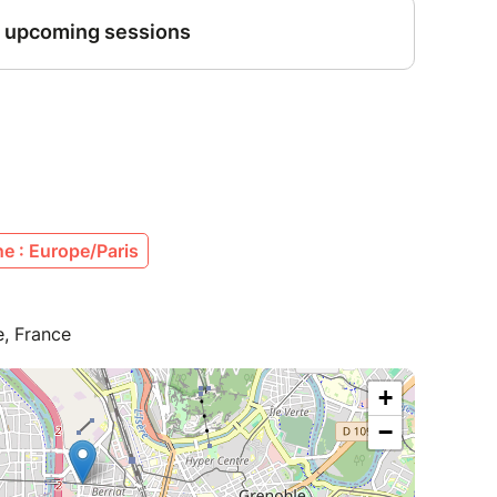
e : Europe/Paris
e, France
+
−