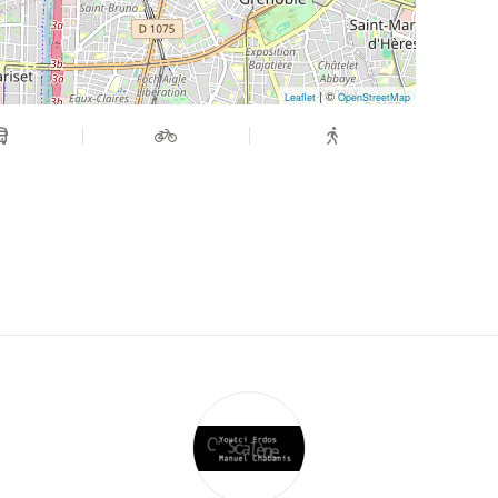
| ©
Leaflet
OpenStreetMap