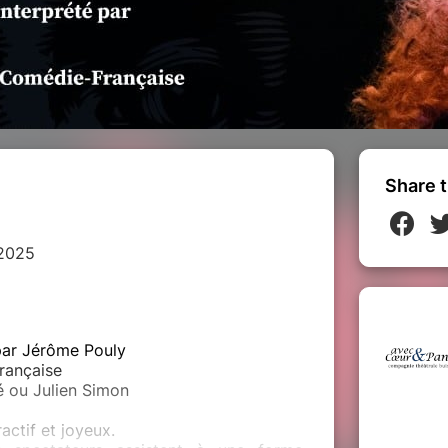
Share t
e
 2025
 par Jérôme Pouly
rançaise
é ou Julien Simon
actif et joyeux.