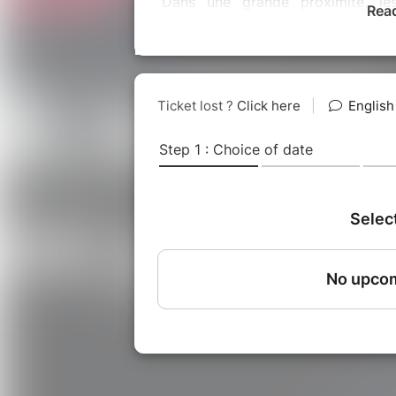
Dans une grande proximité, le
Rea
théâtrale inédite. Ils sont invités
écrit d'après des scènes ou répl
Jérôme Pouly interprète en conniv
des scènes interprétées rend chaq
Amoureux de Molière et connaiss
jouée à plus de mille reprises à 
réalisée Jérôme Pouly est une trav
relations entre les poètes-savan
femmes, les soubresauts des mari
d'être ou ne pas être médecin, o
l'hypocrite...
Dans l'esprit du théâtre de tré
Panache, le spectacle est conçu 
lieux, extérieurs ou intérieurs.