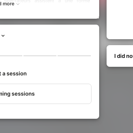
s spectateurs assistent à une forme
d more
 à piocher dans un jeu de cartes un thème
iques issues des œuvres de Molière que
ence avec le public. L’ordre aléatoire
ue représentation unique.
ant intimement son œuvre pour l'avoir
La Comédie-Française, l'adaptation qu'a
ersée thématique. Ainsi, il explore les
ts et les philosophes, les paroles de
ages à tout âge, il aborde la question
I did n
ppose les figures du misanthrope et de
teaux cher à la compagnie avec Cœur &
pour être présenté dans tous types de