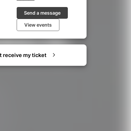
Send a message
View events
ot receive my ticket