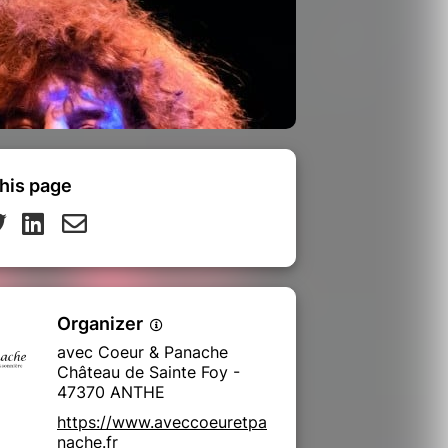
his page
Organizer
avec Coeur & Panache
Château de Sainte Foy -
47370 ANTHE
https://www.aveccoeuretpa
nache.fr