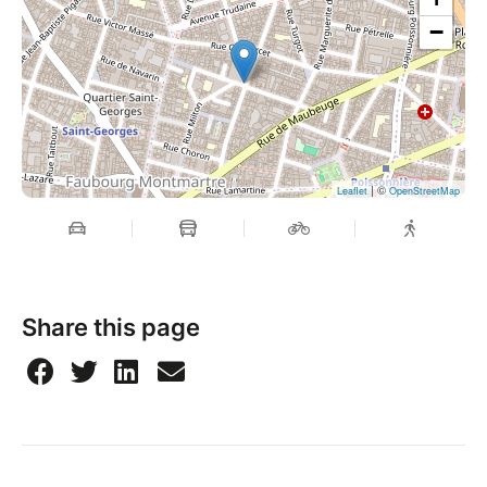
−
| ©
Leaflet
OpenStreetMap
Share this page