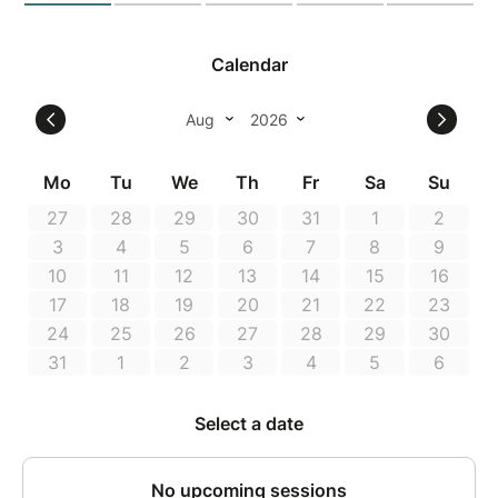
architectes du stock. Une boîte n’est-elle jamais
seulement une boîte ? Elle raconte déjà un choix :
que veut-on garder, pour qui, comment, et combien
de temps… À mesure que le papier se plie, les
questions de l’exposition reviennent autrement, par le
geste, par la forme, par l’attention portée à ce que
l’on fabrique. Puis vient le moment du choix :
emporter sa boîte chez soi pour y garder ce qui
compte, ou la laisser dans l’exposition pour rejoindre
une réserve collective, comme un paysage de trésors
mis en commun. Car parfois, garder, c’est aussi
fabriquer un lien.
Un atelier est de 2h
Pour les enfants à partir de 6 ans
Tarif