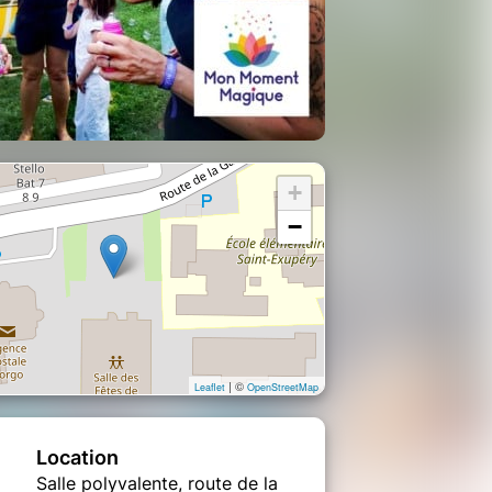
+
−
| ©
Leaflet
OpenStreetMap
Location
Salle polyvalente, route de la