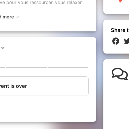
tive pour vous ressourcer, vous relaxer
d more
ur
/
émotions
/
routines bien-être
/
/
connexion
/
instant présent
/
jeux
/
Share t
 17h30
ilm * goûter * lâcher de bulles magiques
e des stands .
que" en duo parent- enfant "
 "
que" ADO ( 12-16 ans)
ration sur place ( beignets au brocciu ,