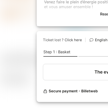
Venez faire le plein d’énergie posi
et vous amuser ensemble !
Rea
détente
/
confiance en soi
/
bonhe
épanouissement
/
calme intérieur
bienveillance
Rdv dimanche 28 août de 10h00 à
à la salle polyvalente à Borgo(20)
Au programme :
ateliers bien-être * conférence * f
10H :Ouverture de la journée, visit
10h30 : Atelier "Mon Moment Magi
Thème : " Tu peux compter sur moi
11h30 : Atelier "Mon Moment Magi
Thème : "retrouve ta liberté !"
12H30 : Pique nique - petite restau
migliaciolli ..)