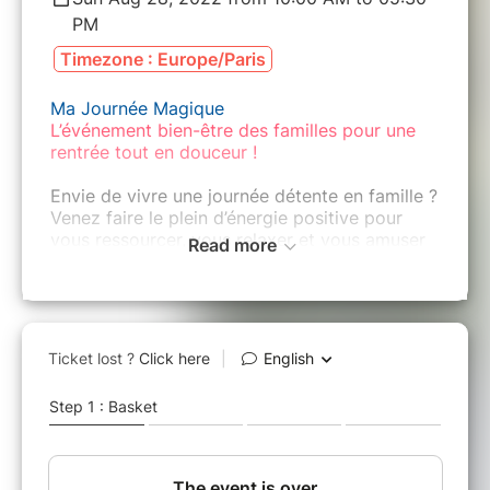
PM
Timezone : Europe/Paris
Ma Journée Magique
L’événement bien-être des familles pour une
rentrée tout en douceur !
Envie de vivre une journée détente en famille ?
Venez faire le plein d’énergie positive pour
vous ressourcer, vous relaxer et vous amuser
Read more
ensemble !
détente
/
confiance en soi
/
bonheur
/
émotions
/
routines bien-être
/
épanouissement
/
calme intérieur
/
connexion
/
instant présent
/ jeux /
bienveillance
Rdv dimanche 28 août de 10h00 à 17h30
chez Ohana à Mareuil en Brie (51)
Au programme :