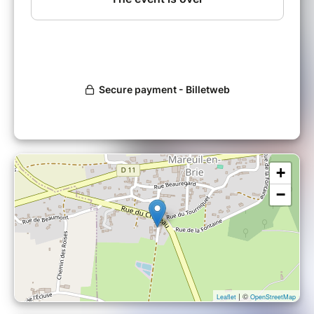
de 10h30 à 12h30 :
Ateliers bien-être
11h30 :
Conférence
par Katty Jacquemain
Pique nique tiré du sac
13h30
Ciné débat
: "c'est quoi le bonheur pour
vous"
de 13h30 à 16h00
:
Ateliers bien-être
16h :
goûter offert au moins de 12 ans
16h30 :
lâcher de bulles magiques offert
Stand des partenaire : maquillage / sculpture
+
de ballon / lithothérapie / randonnée familiale /
signe avec bébé / massage assis / buvette...
−
*** Le programme détaillé est en cours
d'élaboration et sera disponible bientôt. ***
Les bénéfices de cette journée seront reversés
à l'association "les papillons blancs"
| ©
Leaflet
OpenStreetMap