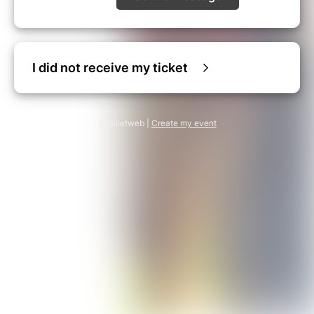
I did not receive my ticket
© Billetweb |
Create my event