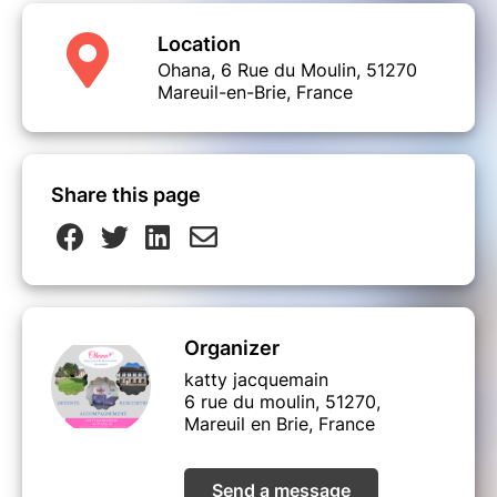
Buvette sur place
Location
**************************************************
Ohana, 6 Rue du Moulin, 51270
Partenaires nationaux
: Mon Moment Magique
Mareuil-en-Brie, France
- Morphée - Grillon d'or - Pourpenser -
Innovation en éducation - Happinez - Namaki
Partenaires locaux
: Graines de girafe -
Share this page
Ohana.by.Katty - Les ateliers de sandrines -
Déconimation - Blablaandco - Infinimentzen -
Laetitia poilvert - Sandrine Lapine - Laétitia
Franquet - Camille berthaud - Camille
chomette - Camille léveque - La vallée du
surmelin - Mairie de Mareuil en Brie
Organizer
katty jacquemain
6 rue du moulin, 51270,
Mareuil en Brie, France
Send a message