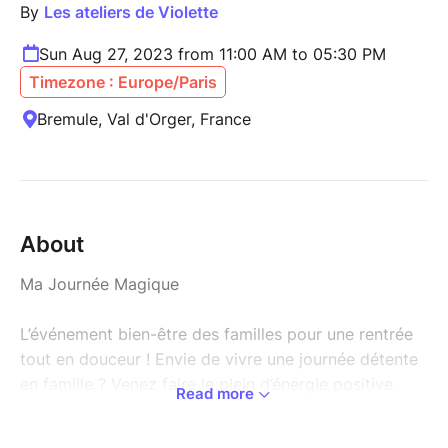
By
Les ateliers de Violette
Sun Aug 27, 2023 from 11:00 AM to 05:30 PM
Timezone : Europe/Paris
Bremule, Val d'Orger, France
About
Ma Journée Magique
L’événement bien-être des familles pour une rentrée
tout en douceur ! Envie de vivre une journée détente
en famille ? Venez faire le plein d’énergie positive
Read more
pour vous ressourcer, vous relaxer et vous amuser
ensemble !