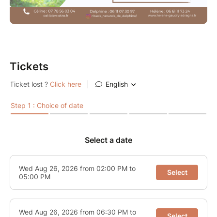
????‍♀️ Profiter d'une escale beauté
Un instant privilégié pour prendre soin de vous, vous
sentir bien et vous accorder toute l'attention que
vous méritez.
Tickets
✨ Recevoir un massage découverte au choix
Quelques précieuses minutes pour relâcher les
tensions, apaiser le corps et retrouver une agréable
sensation de légèreté.
☕ Savourer boissons et gourmandises à volonté
Parce que le bien-être passe aussi par le plaisir,
profitez librement de boissons et de douceurs dans
un espace convivial propice aux échanges et à la
détente.
Ma Pause Bien-être, c'est une bulle hors du temps.