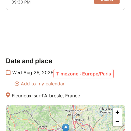
Un rendez-vous pour ralentir, respirer, se recentrer et
repartir avec le sourire, l'esprit plus léger et l'énergie
rechargée.
Que vous ressentiez le besoin de souffler, de vous
faire plaisir ou simplement de vivre une expérience
différente, cette parenthèse est faite pour vous.
Date and place
Les places sont volontairement limitées afin de
garantir une expérience de qualité à chaque
Wed Aug 26, 2026
Timezone : Europe/Paris
participant.
Add to my calendar
Offrez-vous ce moment privilégié. Réservez votre
Fleurieux-sur-l'Arbresle, France
place dès aujourd'hui et venez vivre votre Pause
Bien-être.
+
−