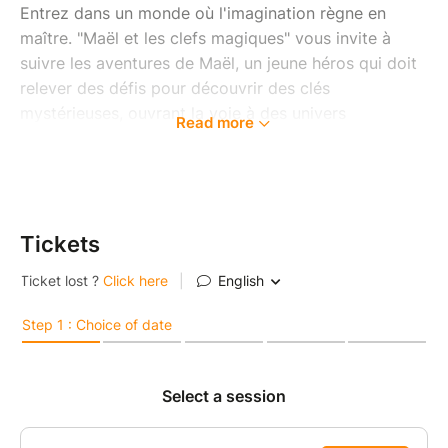
Entrez dans un monde où l'imagination règne en
maître. "Maël et les clefs magiques" vous invite à
suivre les aventures de Maël, un jeune héros qui doit
relever des défis pour découvrir des clés
mystérieuses, ouvrant la voie à des univers
Read more
fantastiques.
À travers des rencontres marquantes et des
épreuves, Maël apprendra la valeur du courage et de
l'amitié, le tout porté par des chansons
Tickets
incontournables de l'univers Disney.
Ce spectacle familial, à la fois émouvant et
divertissant, vous promet un moment de magie à
partager avec vos proches.