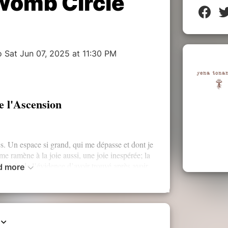
Womb Circle
 Sat Jun 07, 2025 at 11:30 PM
de l'Ascension
. Un espace si grand, qui me dépasse et dont je
e ramène à la joie aussi, une joie inespérée; la
 la joie de l’évidence d’avoir trouvé après avoir
d more
s. Une famille d’âme. Une destination qui n’en
ra toujours. Un retour à la Maison, cet endroit qui
é toute ma vie.
me une URGENCE. De ne plus me cacher. Pour
cette vie, ce divin qui me permet de la retrouver.