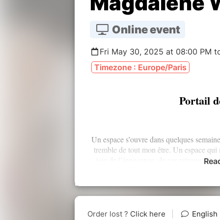
Magdalene 
Online event
Fri May 30, 2025 at 08:00 PM to
Timezone : Europe/Paris
Portail 
Un espace s’ouvre dans quelques semaines
tremble de tout mon être. Un espace qui m
joie de l’innocence, de ces retrouvailles,
Rea
cherché toutes ces années. Trouvé un sen
est pas une, qui est le chemin et qui le se
m’a manqu
La joie d’oser suivre cet appel. Com
prier, pour être cette Lumière, pour aimer 