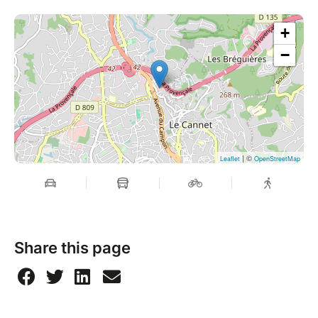
ATTENTION / PLACES LIMITEES
+
Soirée exclusivement réservée aux adultes +18ANS
−
| ©
Leaflet
OpenStreetMap
Share this page