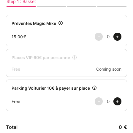
Entre regards complices, jeux de scène et
performances à couper le souffle, préparez-vous à
rire, crier, danser et vivre un moment totalement hors
du commun
Que ce soit pour un EVJF, un anniversaire ou
simplement une soirée entre copines, une chose est
sûre : vous ne regarderez plus un jeudi soir de la
même façon…et ça se passe chez JUMA !
✨ Le compte à rebours est lancé… Saurez-vous
résister à la tentation ?
Informations pratiques :
- Jeudi 10 septembre
- Début du spectacle : 21h30