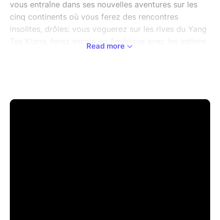
vous entraîne dans ses nouvelles aventures sur les
cinq continents où vous ferez des rencontres
insolites, drôles: vous voguerez sur les rives du Yang
Tse Kiang, ferez escale en Amérique avec les indiens
Read more
et cowboys, côtoierez les panthères d'Afrique,
plongerez dans les fonds marins de l'Océanie et bien
d'autres aventures vous attendent.
Un voyage où les enfants participent activement sur
scène et repartent avec des ballons magiques
extraordinaires.
https://youtu.be/DXPqFe5uTKk?
si=mHZ6BMawehRYNdS2