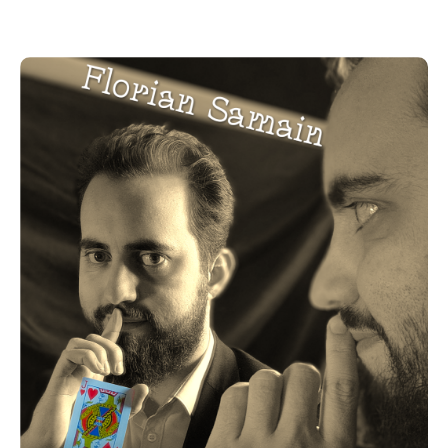
de cinéma !
Plus d'une douzaine d'années d'expérience en magie,
dont 3 passées aux États-Unis ; membres de cercles
prestigieux comme la Society of American Magicians
(120 ans d'histoire) et Magic Mastery (Angleterre) ;
juré lors de la convention MAES 2022 (USA)... Mon
parcours m'a amené à cotoyer des magiciens du
monde entiers, je suis impatient de vous faire
découvrir mon univers !