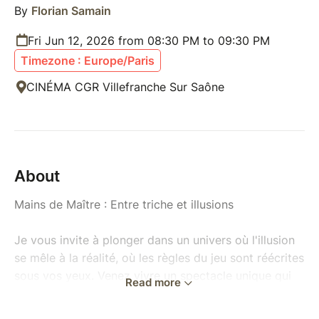
By
Florian Samain
Fri Jun 12, 2026 from 08:30 PM to 09:30 PM
Timezone : Europe/Paris
CINÉMA CGR Villefranche Sur Saône
About
Mains de Maître : Entre triche et illusions
Je vous invite à plonger dans un univers où l'illusion
se mêle à la réalité, où les règles du jeu sont réécrites
sous vos yeux. Venez vivre un spectacle unique qui
Read more
explore la frontière floue entre l'art de la magie et les
techniques de triche dans un cadre original : une salle