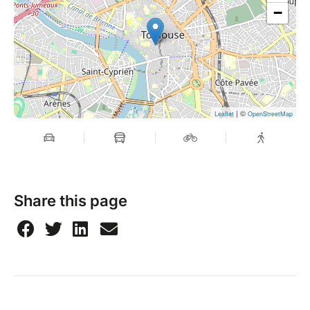
−
| ©
Leaflet
OpenStreetMap
Share this page