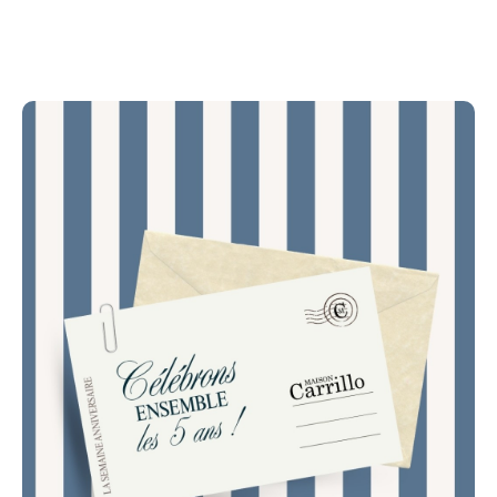
Nous sommes heureux de vous convier à notre soirée
anniversaire, qui se tiendra le jeudi 4 juin à partir de
19h, dans notre boutique toulousaine au 20 rue
Sainte-Ursule.
Nous avons hâte de partager ce moment avec vous
et de célébrer ensemble ces cinq années d’aventure,
de savoir-faire et de fabrication Made in Toulouse.
A très vite !
L'équipe Maison Carrillo