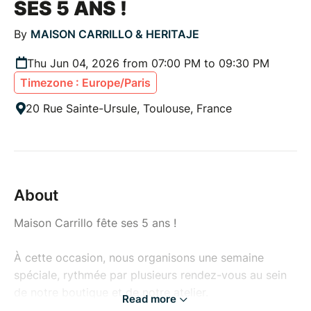
SES 5 ANS !
By
MAISON CARRILLO & HERITAJE
Thu Jun 04, 2026 from 07:00 PM to 09:30 PM
Timezone : Europe/Paris
20 Rue Sainte-Ursule, Toulouse, France
About
Maison Carrillo fête ses 5 ans !
À cette occasion, nous organisons une semaine
spéciale, rythmée par plusieurs rendez-vous au sein
de notre boutique et de notre atelier.
Read more