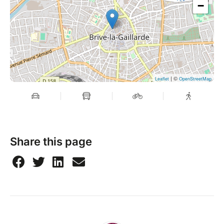
−
| ©
Leaflet
OpenStreetMap
Share this page