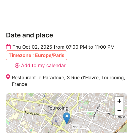
Un engagement solidaire :
50 % des bénéfices des ventes de l’exposition seront
reversés à l’association Mon Bonnet Rose, qui
accompagne les femmes touchées par le cancer du
Date and place
sein.
Thu Oct 02, 2025 from 07:00 PM to 11:00 PM
Réservez vite vos places et soutenez une belle cause
Timezone : Europe/Paris
en participant à cette soirée artistique et caritative !
Add to my calendar
Restaurant le Paradoxe, 3 Rue d'Havre, Tourcoing,
France
+
−