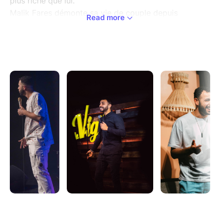
plus riche que lui.
Malik Fares démonte sa vie de couple depuis
Read more
l'intérieur.
Son rôle de beau-père, et de père sa place d'homme
: tout y passe, sans filtre et souvent à ses dépens..
Un spectacle drôle, honnête et légèrement dangereux
à voir en couple.
Parce que certaines vérités font rire... jusqu'au retour
à la maison.
Un spectacle sur le couple, l'identité et la virilité
raconté par celui qui a perdu sur les trois tableaux.
Venez rire de moi !
Oui j'ai peur de ma femme.