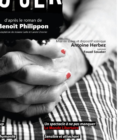
cénique Antoine Herbez
et Antoine Herbez
 C. Cult. La Ricamarie / TSF Jazz
coup : Télérama
r et de tendresse – Arts Chipels
nt on ne sort pas indemne : Reg’Arts
 d’humanité : Froggy’s Delight