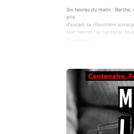
Six heures du matin : Berthe, 
pris
d’assaut sa chaumière auverg
Huit heures : le capitaine de 
ahurissante
de sa carrière. La grand-mère 
un feu
d’artifice. Il y est question 
enterré
dans sa cave. Alors…
Aveux, confession ou règleme
de dupes
joue la Mamie, mais il sent qu’i
Et pas qu’un peu.
d’après le roman de Benoît Ph
adapté pour le théâtre par Jo