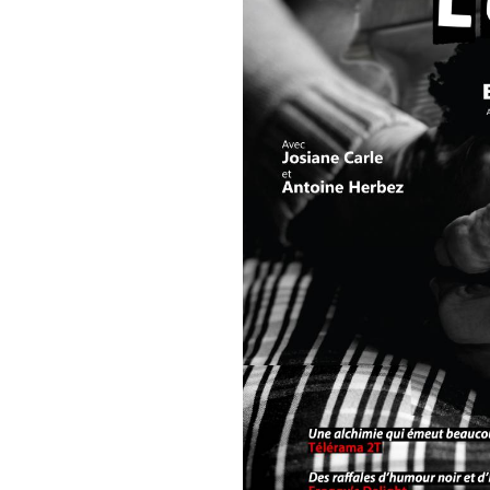
mise en scène et dispositif s
interprétation Josiane Carle 
lumières Fouad Souaker
Soutiens – Spedidam / A.F.C /
Une alchimie qui emeut beau
Un bijou de drôlerie, d’humou
Un spectacle bouleversant do
Des raffales d’humour noir et
Durée : 1 H 15
Tarif : 15 € / 12 €