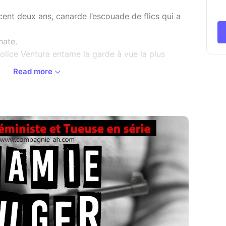
cent deux ans, canarde l’escouade de flics qui a
nate.
police Ventura entame la garde à vue la plus
Read more
au Lüger vide son sac, et le récit de sa vie est
de meurtriers en cavale, de Veuve Noire et de nazi
nt de comptes ? Ventura ne sait pas à quel jeu
l va falloir creuser.
ilippon
siane Carle et Carole Chevrier