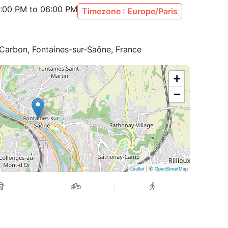
:00 PM to 06:00 PM
Timezone : Europe/Paris
e Carbon, Fontaines-sur-Saône, France
+
−
| ©
Leaflet
OpenStreetMap