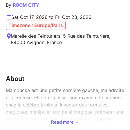
By
ROOM CITY
Sat Oct 17, 2026 to Fri Oct 23, 2026
Timezone : Europe/Paris
Marelle des Teinturiers, 5 Rue des Teinturiers,
84000 Avignon, France
About
Mamoucka est une petite sorcière gauche, maladroite
et peureuse. Elle doit passer son examen de sorcière
chez la célèbre Krokela. Inventer des formules
magiques, manipuler son balai magique, préparer une
soupe à la sorcière, lire l'avenir dans la boule de
Read more
cristal... Heureusement que ses assistants, les