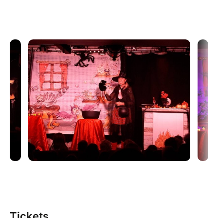
enfants, vont l'aider dans cette épreuve !
Quelques surprises vont l'attendre, notamment sa
rencontre avec Gaston la chauve-souris ou Marcel le
rat testeur des soupes à la sorcière...
Avec musique, chansons et marionnettes. Ce
spectacle est très interactif et demande la
participation des enfants.
Auteur et artiste : Caroline Dabusco
Durée : 55 minutes
Tickets