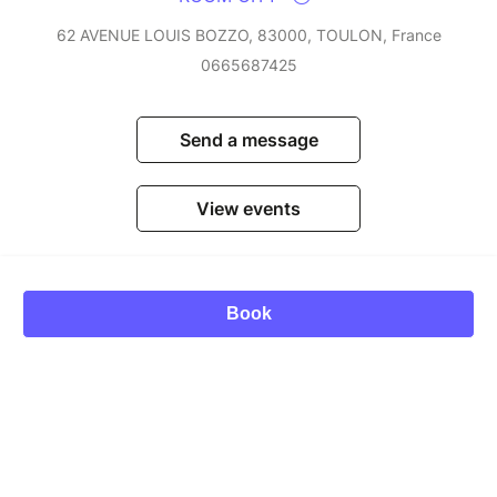
62 AVENUE LOUIS BOZZO, 83000, TOULON, France
0665687425
Send a message
View events
Book
© Billetweb 2014 - 2026
Legal Notice
Report this page