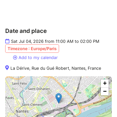
On apprend, on cuisine, on partage, on mange — et
tu repars avec les clés pour alimenter ton
engagement et tes activités sportives. Parce que
prendre soin de toi, c'est aussi une forme de
Date and place
résistance.
Sat Jul 04, 2026 from 11:00 AM to 02:00 PM
Des témoignages aux ateliers sur Google,
Timezone : Europe/Paris
https://maps.app.goo.gl/bFBfEfUW3fHFbSD79
.
Add to my calendar
La Dérive, Rue du Gué Robert, Nantes, France
+
−