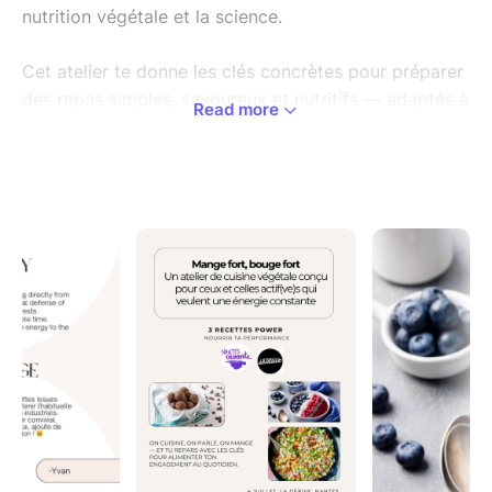
nutrition végétale et la science.
Cet atelier te donne les clés concrètes pour préparer
des repas simples, savoureux et nutritifs — adaptés à
Read more
ton niveau d'activité sportifs et ton quotidien.
Informations pratiques :
Date : 4 Juillet 11h (3h)
Lieu : La Dérive, 1 Rue du Gué Robert, 44000 Nantes
Prix : Prix libre (possible de payer en espèce sur
place aussi)
Le menu gourmand:
Smoothie enchanté à la banane & aux
fruits rouges (7 g de protéines & 9 g de fibre
par portion)
Wok de légumes colorés au quinoa (13 g
de protéines & 9 g de fibre par portion)