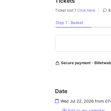
Tickets
chevaux, plus sécurisante et 
spécialement lors des soins.
Comment agir avec un cheval 
Comment procéder avec le réf
Et plein de trucs et astuces p
Faites le plein d'infos pour 
La coopération s'apprend et el
permet de confier votre cheva
Ce webinaire sera accessible e
Date
Wed Jul 22, 2026 from 07
Add to my calendar