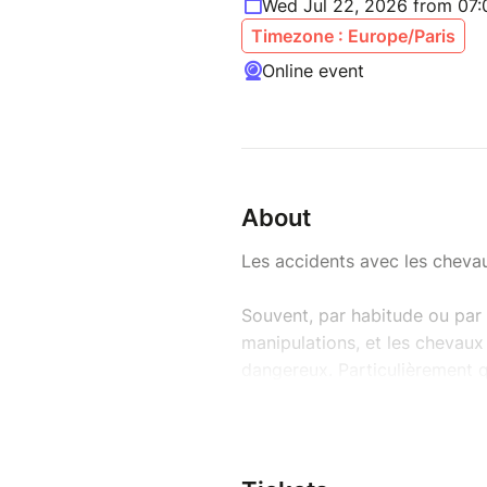
Wed Jul 22, 2026 from 07
Timezone : Europe/Paris
Online event
About
Les accidents avec les chevau
Souvent, par habitude ou par
manipulations, et les chevaux 
dangereux. Particulièrement q
Depuis quelques années, les é
comportement chez le cheval a
humain-cheval et permettent 