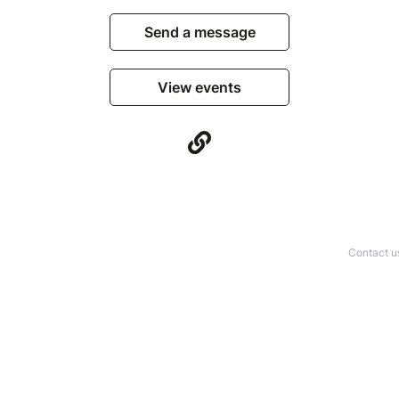
Send a message
View events
Contact u