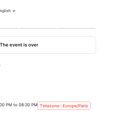
en obtenant une meilleure coopération du cheval
agressif ?
lexe d'opposition ?
our obtenir la coopération du cheval.
mieux comprendre vos chevaux et agir au mieux.
le améliore la relation, mais aussi elle vous
l avec plus de sérénité.
n replay pendant 30 jours (à partir du 23 juillet).
:00 PM to 08:30 PM
Timezone : Europe/Paris