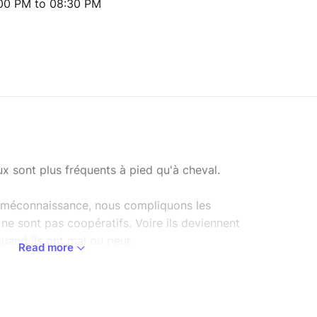
:00 PM to 08:30 PM
x sont plus fréquents à pied qu'à cheval.
 méconnaissance, nous compliquons les
ne sont pas coopératifs. Voire ils deviennent
uand ils ont mal ou peur.
Read more
tudes scientifiques en sciences du
pportent un nouvel éclairage sur la relation
d’envisager une nouvelle façon de manipuler les