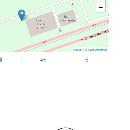
−
| ©
Leaflet
OpenStreetMap