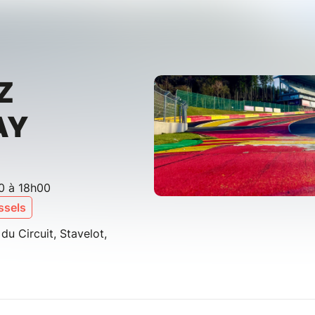
Z
AY
0 à 18h00
ssels
u Circuit, Stavelot,