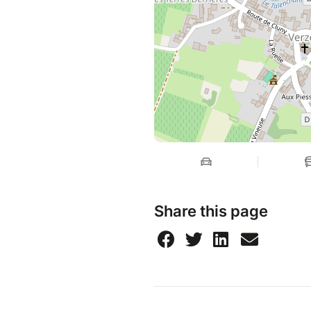
De difficulté "moyenne", le p
grand nombre. Alors n'hésitez 
les magnifiques paysages du 
Carte du parcours
Trace GPX
Parcours sur Google Mapps
Share this page