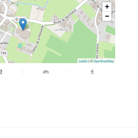
+
arcours a été conçu pour être accessible au plus
−
pas à venir, en famille ou entre amis, découvrir
Mâconnais au coucher de soleil ;)
| ©
Leaflet
OpenStreetMap