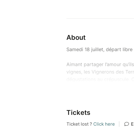
About
Samedi 18 juillet, départ libr
Aimant partager l’amour qu’ils 
vignes, les Vignerons des Ter
dégustations au crépuscule. C
terroirs uniques du Mâconnais
Pour cette 25ème édition, ils
l’appellation Mâcon Verzé. A
Tickets
travers les vignes sur un par
déguster des vins des Terres 
Premier départ à 18h30, puis 