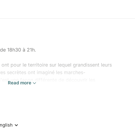
e de 18h30 à 21h.
ont pour le territoire sur lequel grandissent leurs
res secrètes ont imaginé les marches-
'est une façon différente de découvrir les
Read more
.
 vous emmènent à Verzé, là où ils produisent
u départ du chai de Verzé, vous déambulerez à
cours de 10km, sur lequel vous aurez l'occasion de
Secrètes, à différents points de découverte.
départs échellonés jusqu'à 21h.