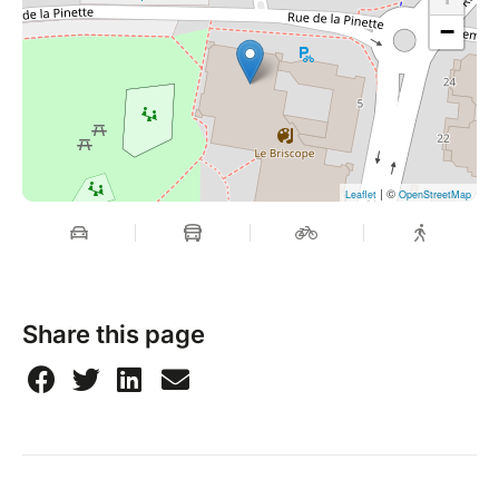
−
| ©
Leaflet
OpenStreetMap
Share this page