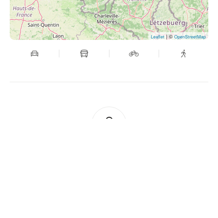
| ©
Leaflet
OpenStreetMap
Maredsous sound festival
rue de Maredsous 11, 5537, Anhée, Belgique
Send a message