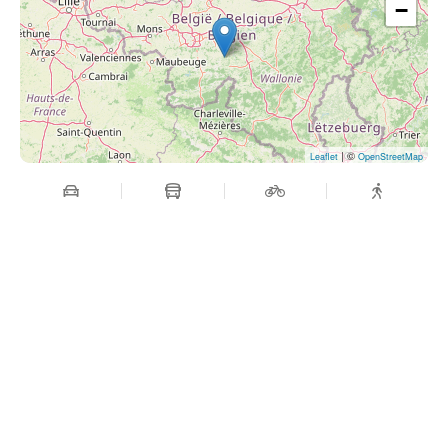
−
| ©
Leaflet
OpenStreetMap
Maredsous sound festival
rue de Maredsous 11, 5537, Anhée, Belgique