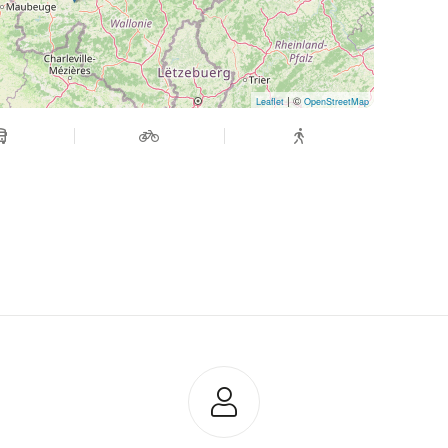
| ©
Leaflet
OpenStreetMap