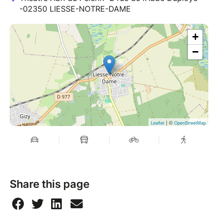
-02350 LIESSE-NOTRE-DAME
+
−
| ©
Leaflet
OpenStreetMap
Share this page