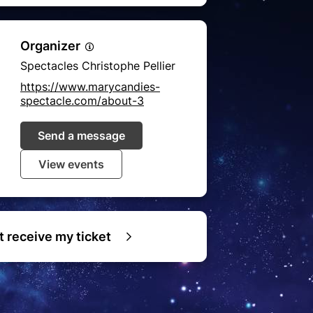
Organizer
Spectacles Christophe Pellier
https://www.marycandies-
spectacle.com/about-3
Send a message
View events
ot receive my ticket