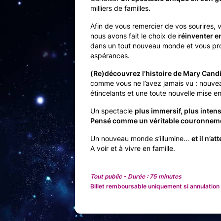
milliers de familles.
Afin de vous remercier de vos sourires, v
nous avons fait le choix de
réinventer e
dans un tout nouveau monde et vous pr
espérances.
(Re)découvrez l’histoire de Mary Cand
comme vous ne l’avez jamais vu : nouv
étincelants et une toute nouvelle mise e
Un spectacle
plus immersif, plus inten
Pensé comme un véritable couronnemen
Un nouveau monde s’illumine…
et il n’a
A voir et à vivre en famille.
Tout public - Durée : 75 minutes
Billet remboursable uniquement si annulation 