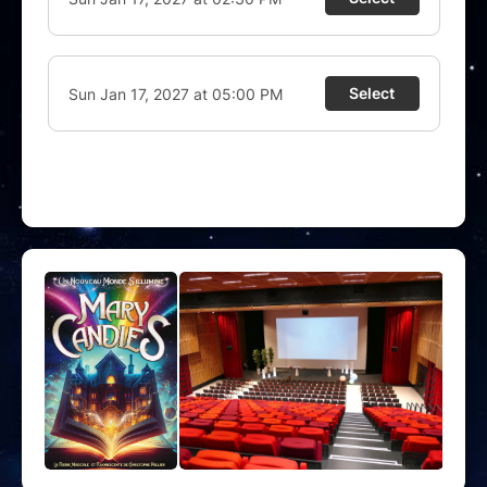
Un nouveau monde s’illumine…
et il n’attend plus que
vous
.
A voir et à vivre en famille.
Tout public - Durée : 75 minutes
Billet remboursable uniquement si annulation ou report du
spectacle par la production.