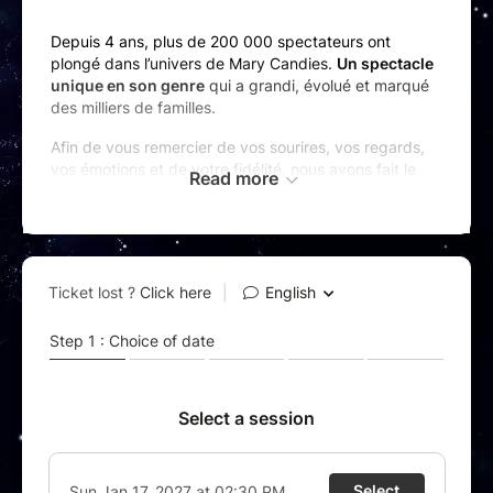
Depuis 4 ans, plus de 200 000 spectateurs ont
plongé dans l’univers de Mary Candies.
Un spectacle
unique en son genre
qui a grandi, évolué et marqué
des milliers de familles.
Afin de vous remercier de vos sourires, vos regards,
vos émotions et de votre fidélité, nous avons fait le
Read more
choix de
réinventer entièrement ce spectacle
. Vous
faire entrer dans un tout nouveau monde et vous
proposer une expérience bien au-delà de vos
espérances.
(Re)découvrez l’histoire de Mary Candies
dans un
nouveau spectacle réinventé
comme vous ne l’avez
jamais vu : nouveaux décors et personnages,
costumes étincelants et une toute nouvelle mise en
scène encore plus spectaculaire.
Un spectacle
plus immersif, plus intense, plus
magique
…
Pensé comme un véritable couronnement de cette
première aventure.