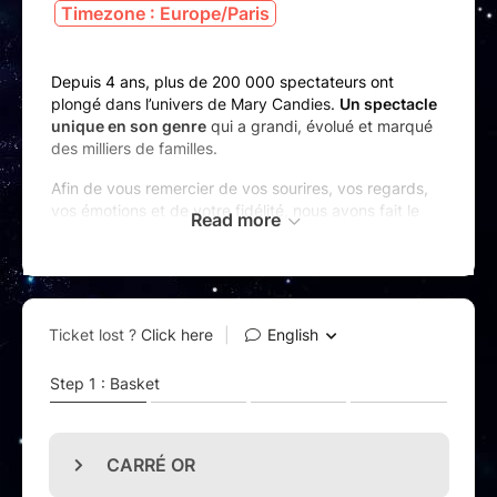
Timezone : Europe/Paris
Depuis 4 ans, plus de 200 000 spectateurs ont
plongé dans l’univers de Mary Candies.
Un spectacle
unique en son genre
qui a grandi, évolué et marqué
des milliers de familles.
Afin de vous remercier de vos sourires, vos regards,
vos émotions et de votre fidélité, nous avons fait le
Read more
choix de
réinventer entièrement ce spectacle
. Vous
faire entrer dans un tout nouveau monde et vous
proposer une expérience bien au-delà de vos
espérances.
(Re)découvrez l’histoire de Mary Candies
dans un
nouveau spectacle réinventé
comme vous ne l’avez
jamais vu : nouveaux décors et personnages,
costumes étincelants et une toute nouvelle mise en
scène encore plus spectaculaire.
Un spectacle
plus immersif, plus intense, plus
magique
…