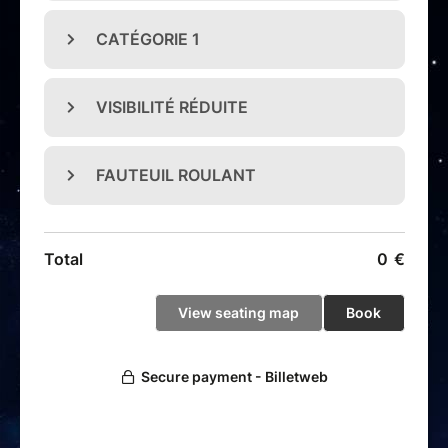
Pensé comme un véritable couronnement de cette
première aventure.
Un nouveau monde s’illumine…
et il n’attend plus que
vous
.
A voir et à vivre en famille.
Tout public - Durée : 75 minutes
Billet remboursable uniquement si annulation ou report du
spectacle par la production.