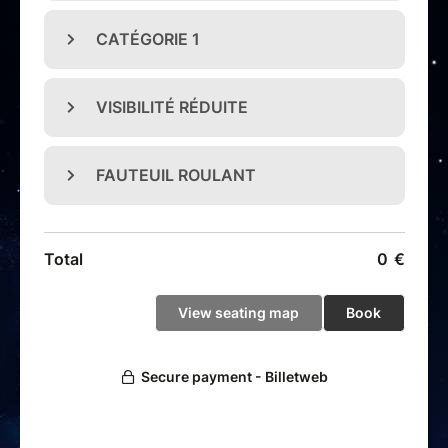
Pensé comme un véritable couronnement de cette
première aventure.
Un nouveau monde s’illumine…
et il n’attend plus que
vous
.
A voir et à vivre en famille.
Tout public - Durée : 75 minutes
Billet remboursable uniquement si annulation ou report du
spectacle par la production.