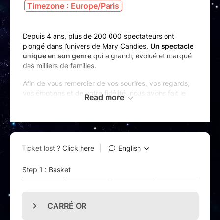
Timezone : Europe/Paris
Depuis 4 ans, plus de 200 000 spectateurs ont
plongé dans l’univers de Mary Candies.
Un spectacle
unique en son genre
qui a grandi, évolué et marqué
des milliers de familles.
Afin de vous remercier de vos sourires, vos regards,
vos émotions et de votre fidélité, nous avons fait le
Read more
choix de
réinventer entièrement ce spectacle
. Vous
faire entrer dans un tout nouveau monde et vous
proposer une expérience bien au-delà de vos
espérances.
(Re)découvrez l’histoire de Mary Candies dans un
nouveau spectacle réinventé
comme vous ne l’avez
jamais vu : nouveaux décors et personnages,
costumes étincelants et une toute nouvelle mise en
scène encore plus spectaculaire.
Un spectacle
plus immersif, plus intense, plus
magique
…