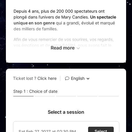
Depuis 4 ans, plus de 200 000 spectateurs ont
plongé dans l’univers de Mary Candies.
Un spectacle
unique en son genre
qui a grandi, évolué et marqué
des milliers de familles.
Afin de vous remercier de vos sourires, vos regards,
vos émotions et de votre fidélité, nous avons fait le
Read more
choix de
réinventer entièrement ce spectacle
. Vous
faire entrer dans un tout nouveau monde et vous
proposer une expérience bien au-delà de vos
espérances.
(Re)découvrez l’histoire de Mary Candies dans un
nouveau spectacle réinventé
comme vous ne l’avez
jamais vu : nouveaux décors et personnages,
costumes étincelants et une toute nouvelle mise en
scène encore plus spectaculaire.
Un spectacle
plus immersif, plus intense, plus
magique
…
Pensé comme un véritable couronnement de cette
première aventure.