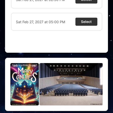
Un nouveau monde s’illumine…
et il n’attend plus que
vous
.
A voir et à vivre en famille.
Tout public - Durée : 75 minutes
Billet remboursable uniquement si annulation ou report du
spectacle par la production.