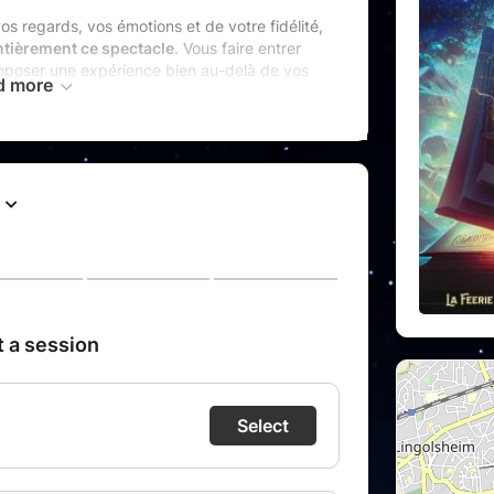
os regards, vos émotions et de votre fidélité,
ntièrement ce spectacle
. Vous faire entrer
oposer une expérience bien au-delà de vos
d more
ies
dans un nouveau spectacle réinventé
eaux décors et personnages, costumes
n scène encore plus spectaculaire.
se, plus magique
…
t de cette première aventure.
ttend plus que vous
.
ou report du spectacle par la production.