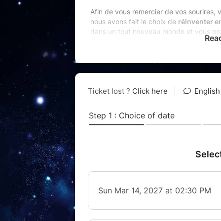
Afin de vous remercier de vos sourires, v
nous avons fait le choix de
réinventer e
dans un tout nouveau monde et vous pr
Rea
espérances.
(Re)découvrez l’histoire de Mary Cand
comme vous ne l’avez jamais vu : nouv
étincelants et une toute nouvelle mise e
Un spectacle
plus immersif, plus inten
Pensé comme un véritable couronnemen
Un nouveau monde s’illumine…
et il n’a
A voir et à vivre en famille.
Tout public - Durée : 75 minutes
Billet remboursable uniquement si annulation 