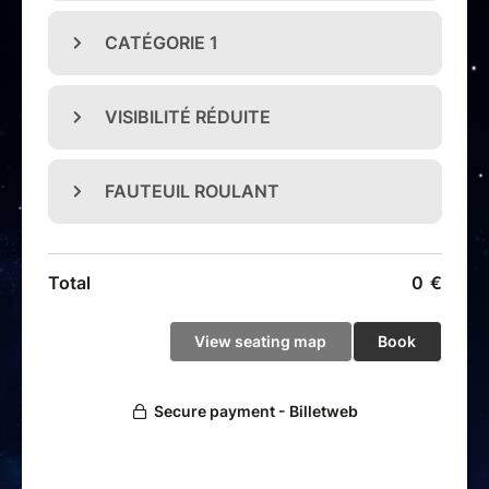
Pensé comme un véritable couronnement de cette
première aventure.
Un nouveau monde s’illumine…
et il n’attend plus que
vous
.
A voir et à vivre en famille.
Tout public - Durée : 75 minutes
Billet remboursable uniquement si annulation ou report du
spectacle par la production.