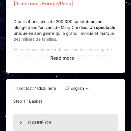
Timezone : Europe/Paris
Depuis 4 ans, plus de 200 000 spectateurs ont
plongé dans l’univers de Mary Candies.
Un spectacle
unique en son genre
qui a grandi, évolué et marqué
des milliers de familles.
Afin de vous remercier de vos sourires, vos regards,
vos émotions et de votre fidélité, nous avons fait le
Read more
choix de
réinventer entièrement ce spectacle
. Vous
faire entrer dans un tout nouveau monde et vous
proposer une expérience bien au-delà de vos
espérances.
(Re)découvrez l’histoire de Mary Candies dans un
nouveau spectacle réinventé
comme vous ne l’avez
jamais vu : nouveaux décors et personnages,
costumes étincelants et une toute nouvelle mise en
scène encore plus spectaculaire.
Un spectacle
plus immersif, plus intense, plus
magique
…