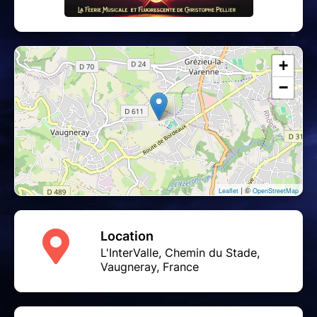
+
−
| ©
Leaflet
OpenStreetMap
Location
L'InterValle, Chemin du Stade,
Vaugneray, France