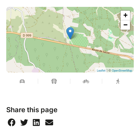
+
−
| ©
Leaflet
OpenStreetMap
Share this page