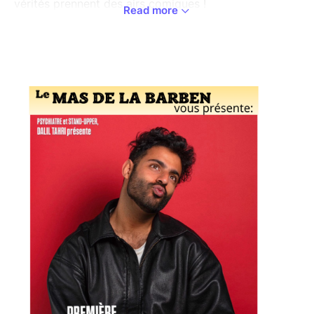
vérités prennent des airs comiques !
Read more
✨ L'invité vedette de la soirée : Tahri Dalil ✨
À la croisée des chemins entre le divan du psychiatre
et la scène du comique, Tahri Dalil vous emmène
dans son univers unique. Ce jeune psychiatre a
troqué, le temps d’un soir, sa blouse blanche pour le
micro.
Avec un regard aiguisé sur la société, les relations
humaines, et nos petites névroses du quotidien, Dalil
transforme ce qui pourrait nous déprimer... en fous
rires contagieux. C’est intelligent, sincère, parfois
absurde, mais toujours terriblement drôle.
Que vous veniez seul, entre amis ou en couple, cette
soirée est ouverte à tous ceux qui veulent penser un