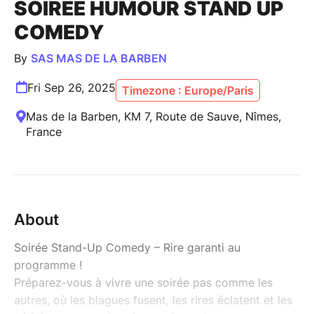
SOIRÉE HUMOUR STAND UP
COMEDY
By
SAS MAS DE LA BARBEN
Fri Sep 26, 2025
Timezone : Europe/Paris
Mas de la Barben, KM 7, Route de Sauve, Nîmes,
France
About
Soirée Stand-Up Comedy – Rire garanti au
programme !
Préparez-vous à vivre une soirée pas comme les
autres, où les blagues fusent, les rires éclatent et les