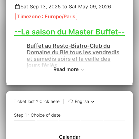
Sat Sep 13, 2025 to Sat May 09, 2026
Timezone : Europe/Paris
--La saison du Master Buffet--
Buffet au Resto-Bistro-Club du
Domaine du Blé tous les vendredis
et samedis soirs et la veille des
jours fériés
Read more
Un
buffet
, une
terrasse
semi-couverte, un
DJ
et un
Dance Floor
jusqu’au bout de la nuit.
Le
Domaine du Blé
est une formule parfaite
pour se
réunir
entre
Amis
,
Collègues
ou en
Famille
.
Dans ce
Resto-Bistro-Club
, on s’organise pour
un
diner d’entreprise
, pour fêter un
anniversaire
, un
EVJF
,
EVJG
ou simplement
se
retrouver
entre potes.