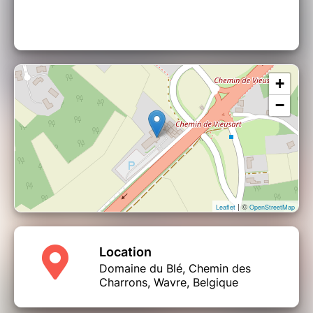
Clic sur sur le lien pour passer en mode "Blind
Test".
Après
avoir
satisfait
vos
papilles gustatives
,
place au
Dance Floor
jusqu’au bout de la nuit.
+
Ce Pass comprend : Master Buffet + Party +
−
WC + Parking
What else ? ? ? . . .
☞
Dress Code :
Tenue de Ville décontractée
de circonstances - Pas de Sweat avec ou sans
capuche - Col souhaité
| ©
Leaflet
OpenStreetMap
Une option sans gluten ou ayant des conditions
alimentaires (
végétarisme, etc…
)
sera
Location
disponible sur demande uniquement .
Domaine du Blé, Chemin des
Pour toute autre intolérance ou allergie, merci
Charrons, Wavre, Belgique
de nous la signaler.
La composition des
produits peut changer.