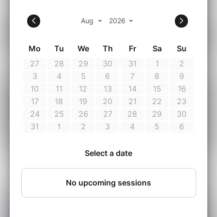
Notre formule
Master Buffet
existe depuis
plus de
10 années
.
Fort de notre expérience, vous trouverez un
Master Buffet
de qualité avec sa variété telle
que nos célèbres
croquettes de crevettes
en
entrée.
Notre
Master Buffet
varie selon la saison et
les prix pratiqués sur le marché afin de vous
satisfaire au mieux
.
Vous
finirez votre repas
par notre assortiment
de mignardises sucrées.
Les
classiques
seront toujours
présents
tels
que notre
foie gras poêlé
avec sa sauce
caramélisée, notre
boeuf BBB
et nos célèbres
pâtes tartufata
, . . .
Durant la
saison
, nous proposons également
des soirées
Blind Test
ou à
thème
. La formule
Master Buffet
se transforme en
Menu Plat +
Dessert
.