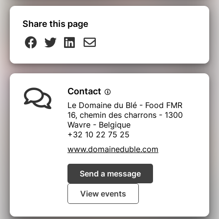
Dites-le nous via notre adresse mail :
allergenes@domaineduble.com
Share this page
Merci pour votre compréhension.
Contact
Le Domaine du Blé - Food FMR
16, chemin des charrons - 1300
Wavre - Belgique
+32 10 22 75 25
www.domaineduble.com
Send a message
View events