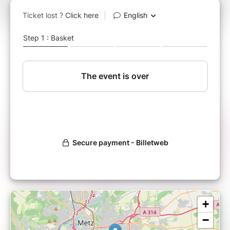
quotidien actif et en bonne
santé
Cette édition sera animée par
Déborah JOLAS, Infirmière en santé au travail,
AGESTRA
Joris PETITMANGIN, Directeur adjoint, CROS
GRAND EST
Rémi STANGRET, Directeur Général de la Ligue
d'Athlétisme Régionale Grand Est
Au programme
:
+
08H15 :
Accueil - café et viennoiseries
- réseautage
−
08H30 :
Début de la Matinale