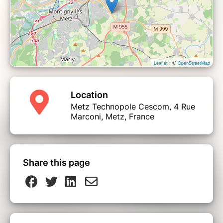
09H30 :
Échanges et débats avec les
participants
10H00 :
Fin de la Matinale
| ©
Leaflet
OpenStreetMap
Location
Metz Technopole Cescom, 4 Rue
Marconi, Metz, France
Share this page