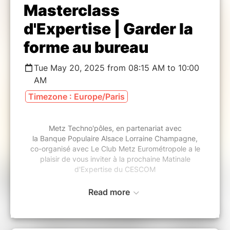
Masterclass
d'Expertise | Garder la
forme au bureau
Tue May 20, 2025 from 08:15 AM to 10:00
AM
Timezone : Europe/Paris
Metz Techno'pôles, en partenariat avec
la Banque Populaire Alsace Lorraine Champagne,
co-organisé avec Le Club Metz Eurométropole
a le
plaisir de vous inviter à la prochaine Matinale
d'Expertise du CESCOM
Read more
Garder la forme au bureau :
découvrez les clés pour un