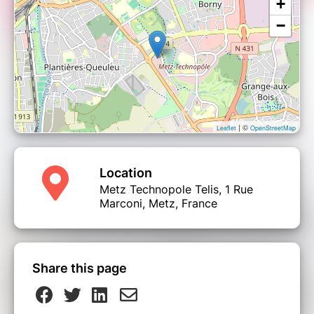
+
informons que nous risquons de ne pas être en mesure de vous
remettre un badge.
−
| ©
Leaflet
OpenStreetMap
Location
Metz Technopole Telis, 1 Rue
Marconi, Metz, France
Share this page