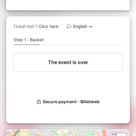
réussir son projet
Cette édition sera animée par
Delphine BOULEY, Directrice chez Initiative
Metz
et Sophie TOURSCHER, Directrice chez
Réseau Entreprendre
Au programme : ​​​​​​
08H15 :
Accueil - café et viennoiseries -
réseautage
08H30 :
Début de la Matinale
09H30 :
Échanges et débats avec les
participants
10H00 :
Fin de la Matinale
*Pour toute inscription après 16h le 16/09/2025, nous vous