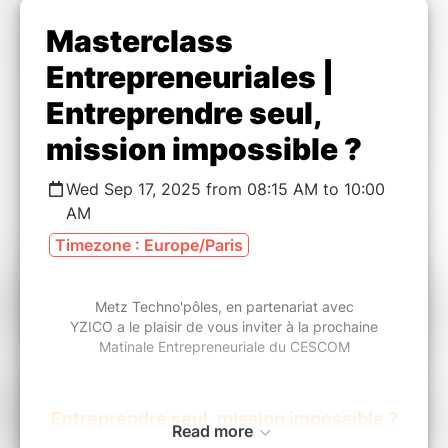
Masterclass
Entrepreneuriales |
Entreprendre seul,
mission impossible ?
Wed Sep 17, 2025 from 08:15 AM to 10:00
AM
Timezone : Europe/Paris
Metz Techno'pôles, en partenariat avec
YZICO a le plaisir de vous inviter à la prochaine
Matinale Entrepreneuriale du CESCOM
Entreprendre seul, mission impossible ?
Read more
L'importance de l'accompagnement pour