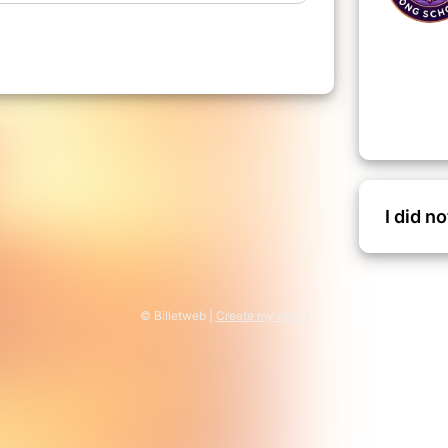
e expérience vibratoire avec des
 plus avant la dimension sonore et
nd rituel de << La Nuit du Gong>> se
ctive immersive, où chaque participant
ture.
un rituel de purification profonde du
tuel de clôture libère les entraves
tre sacré (2ème chakra), semant les
I did n
vité et la renaissance à notre innocence.
 chant de mantras, bain vibratoire
énergétique. Vous ferez l'expérience de
us ouvrant un nouveau champ
rapie.
© Billetweb |
Create my event
fs / participation 390€ (hors repas et
ts par chèque ou espèces
e place