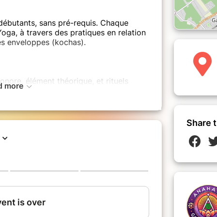
débutants, sans pré-requis. Chaque
ga, à travers des pratiques en relation
les enveloppes (kochas).
ore, élément théorique, et rituels
d more
tuelle transformatrice. L'accent est mis
 avec l'élément eau et le chakra sacré,
 potentiel transformatif du Gong Yoga.
Share t
Eau et techniques de jeu.
mat favorisant la connexion et les
 <<Grand bain de Gongs>>, à travers
ons et les vibrations. Avec également
rappes sur les Gongs d’une part, et
s afin d'approfondir la compréhension
onnexion particulière à l’élément EAU.
usieurs Gongs et Nuit du Gong.
cés de frappes avec plusieurs Gongs.